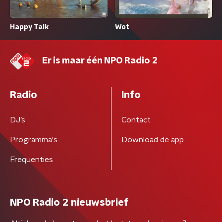
Happy Talk
Wot
Er is maar één NPO Radio 2
Radio
Info
DJ’s
Contact
Programma's
Download de app
Frequenties
NPO Radio 2 nieuwsbrief