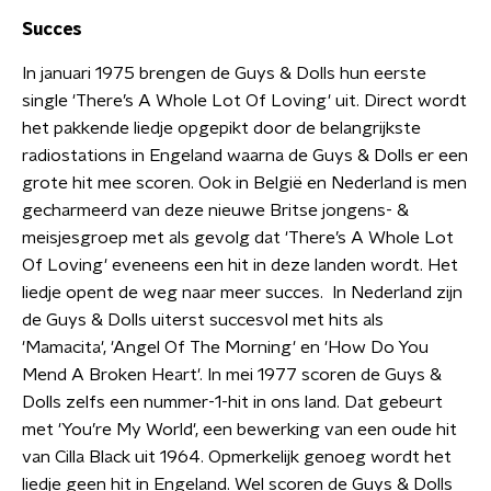
Succes
In januari 1975 brengen de Guys & Dolls hun eerste
single 'There’s A Whole Lot Of Loving' uit. Direct wordt
het pakkende liedje opgepikt door de belangrijkste
radiostations in Engeland waarna de Guys & Dolls er een
grote hit mee scoren. Ook in België en Nederland is men
gecharmeerd van deze nieuwe Britse jongens- &
meisjesgroep met als gevolg dat 'There’s A Whole Lot
Of Loving' eveneens een hit in deze landen wordt. Het
liedje opent de weg naar meer succes. In Nederland zijn
de Guys & Dolls uiterst succesvol met hits als
'Mamacita', 'Angel Of The Morning' en 'How Do You
Mend A Broken Heart'. In mei 1977 scoren de Guys &
Dolls zelfs een nummer-1-hit in ons land. Dat gebeurt
met 'You’re My World', een bewerking van een oude hit
van Cilla Black uit 1964. Opmerkelijk genoeg wordt het
liedje geen hit in Engeland. Wel scoren de Guys & Dolls