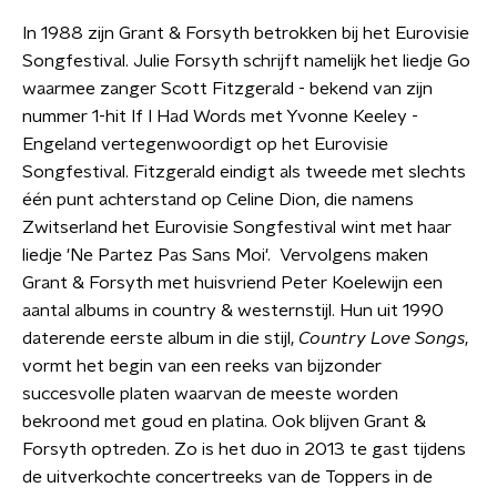
In 1988 zijn Grant & Forsyth betrokken bij het Eurovisie
Songfestival. Julie Forsyth schrijft namelijk het liedje Go
waarmee zanger Scott Fitzgerald - bekend van zijn
nummer 1-hit If I Had Words met Yvonne Keeley -
Engeland vertegenwoordigt op het Eurovisie
Songfestival. Fitzgerald eindigt als tweede met slechts
één punt achterstand op Celine Dion, die namens
Zwitserland het Eurovisie Songfestival wint met haar
liedje 'Ne Partez Pas Sans Moi'. Vervolgens maken
Grant & Forsyth met huisvriend Peter Koelewijn een
aantal albums in country & westernstijl. Hun uit 1990
daterende eerste album in die stijl,
Country Love Songs
,
vormt het begin van een reeks van bijzonder
succesvolle platen waarvan de meeste worden
bekroond met goud en platina. Ook blijven Grant &
Forsyth optreden. Zo is het duo in 2013 te gast tijdens
de uitverkochte concertreeks van de Toppers in de