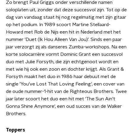
Zo brengt Paul Griggs onder verschillende namen
soloplaten uit, zonder dat deze succesvol zijn. Tot op de
dag van vandaag staat hij nog regelmatig met zijn gitaar
op het podium. In 1989 scoort Martine Stellaard-
Howard met Rob de Nijs een hit in Nederland met het
nummer 'Duet (Ik Hou Alleen Van Jou)'. Sinds een paar
jaar verzorgt zij als danseres Zumba-workshops. Na een
korte solocarrière vormt Dominic Grant een succesvol
duo met Julie Forsyth, die zijn echtgenoot wordt en
met wie hij ook een zoon en dochter krijgt. Als Grant &
Forsyth maakt het duo in 1986 haar debuut met de
single 'You’ve Lost That Loving Feeling', een cover van
de oude nummer-1-hit van de Righteous Brothers. Twee
jaar later scoort het duo een hit met 'The Sun Ain’t
Gonna Shine Anymore', een oud succes van de Walker
Brothers.
Toppers