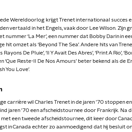
de Wereldoorlog krijgt Trenet internationaal succes en
rden vertaald in het Engels, vaak door Lee Wilson. Zijn 
het nummer ‘La Mer’, een nummer dat Bobby Darin in ee
ge hit omzet als ‘Beyond The Sea’. Andere hits van Trenet
s Rayons De Pluie’, ‘Il Y Avait Des Abres’, ‘Print A Rio’, ‘Bo
n ‘Que Reste-Il De Nos Amours’ beter bekend als de E
ish You Love’.
n
ge carrière wil Charles Trenet in de jaren ’70 stoppen 
eind jaren ’70 een afscheidstournee door Frankrijk. Na 
in met een tweede afscheidstournee, dit keer door Canada
st in Canada echter zo aanmoedigend dat hij besluit o