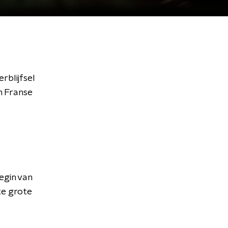
rblijfsel
n Franse
egin van
te grote