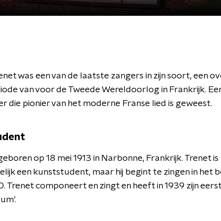
enet was een van de laatste zangers in zijn soort, een ove
iode van voor de Tweede Wereldoorlog in Frankrijk. Ee
r die pionier van het moderne Franse lied is geweest.
udent
 geboren op 18 mei 1913 in Narbonne, Frankrijk. Trenet is
lijk een kunststudent, maar hij begint te zingen in het b
20. Trenet componeert en zingt en heeft in 1939 zijn eers
oum’.