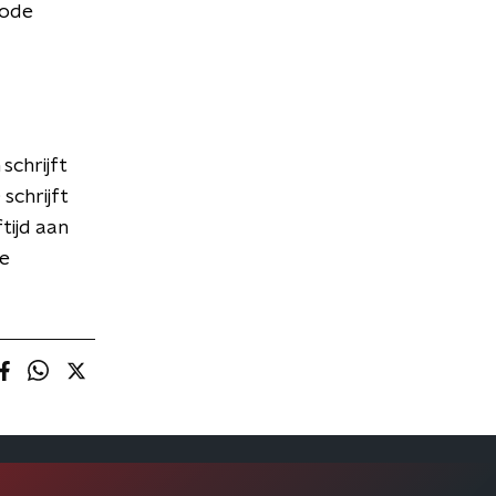
iode
schrijft
schrijft
tijd aan
de