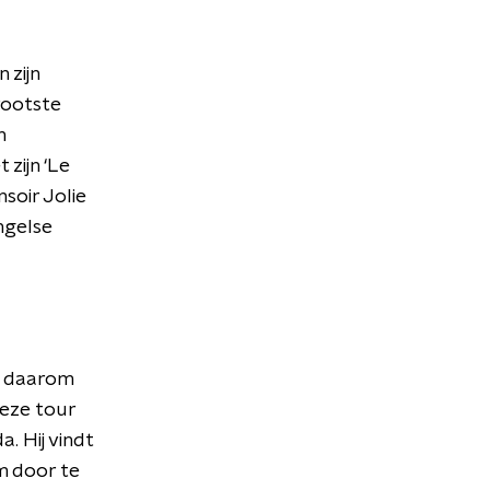
 zijn
grootste
n
 zijn ‘Le
nsoir Jolie
ngelse
en daarom
deze tour
. Hij vindt
m door te