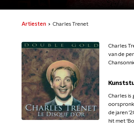
Artiesten
Charles Trenet
Charles Tr
van de per
Chansonnie
Kunstst
Charles is
oorspronke
de jaren ’
hit met ‘B