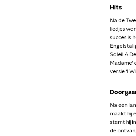
Hits
Na de Twee
liedjes wo
succes is 
Engelstali
Soleil A De
Madame’ e
versie ‘I W
Doorgaa
Na een lan
maakt hij 
stemt hij 
de ontvang