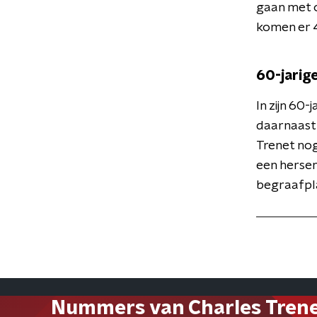
gaan met o
komen er 4
60-jarige
In zijn 60
daarnaast 
Trenet nog 
een herse
begraafpla
Nummers van Charles Tren