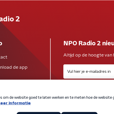
adio 2
o
NPO Radio 2 nie
Altijd op de hoogte van 
act
nload de app