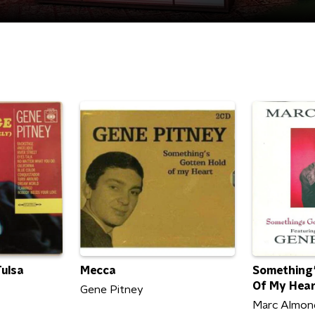
ulsa
Mecca
Something'
Of My Hea
Gene Pitney
Marc Almon