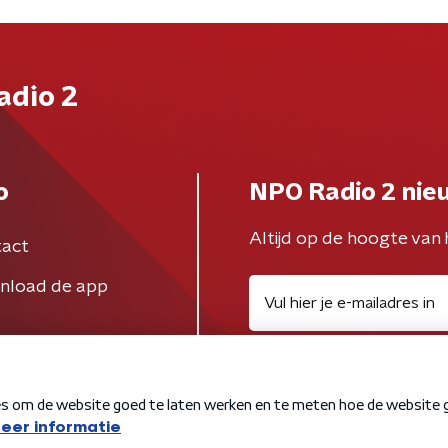
adio 2
o
NPO Radio 2 nie
Altijd op de hoogte van 
act
nload de app