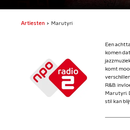
Artiesten
Marutyri
Een achtta
komen dat 
jazzmuziek,
komt mooi 
verschillen
R&B: invlo
Marutyri. 
stil kan bl