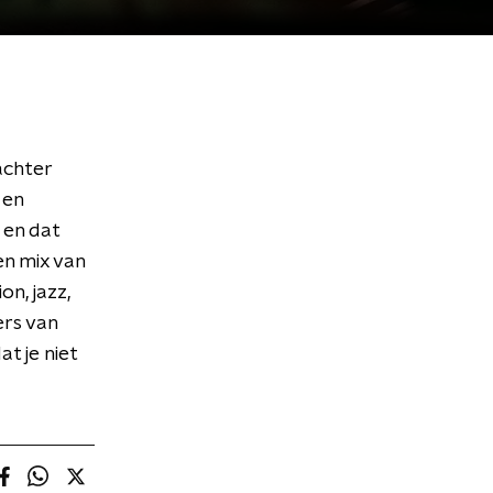
achter
 en
s en dat
en mix van
on, jazz,
ers van
t je niet