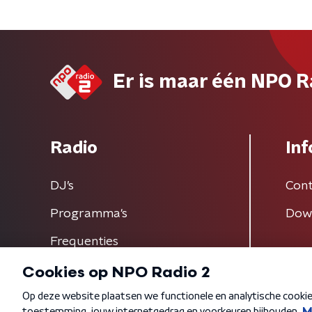
Er is maar één NPO R
Radio
Inf
DJ’s
Cont
Programma's
Dow
Frequenties