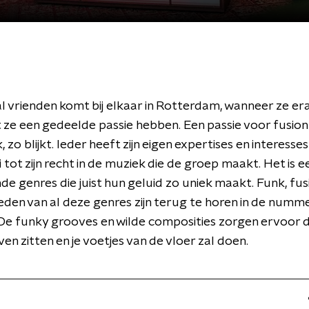
l vrienden komt bij elkaar in Rotterdam, wanneer ze er
ze een gedeelde passie hebben. Een passie voor fusion
 zo blijkt. Ieder heeft zijn eigen expertises en interesse
tot zijn recht in de muziek die de groep maakt. Het is e
de genres die juist hun geluid zo uniek maakt. Funk, fusi
eden van al deze genres zijn terug te horen in de numm
De funky grooves en wilde composities zorgen ervoor da
ijven zitten en je voetjes van de vloer zal doen.