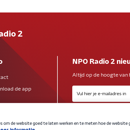
adio 2
o
NPO Radio 2 nie
Altijd op de hoogte van 
act
nload de app