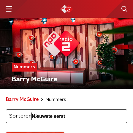
Nummers
Barry McGuire
Barry McGuire
Nummers
Sorteren