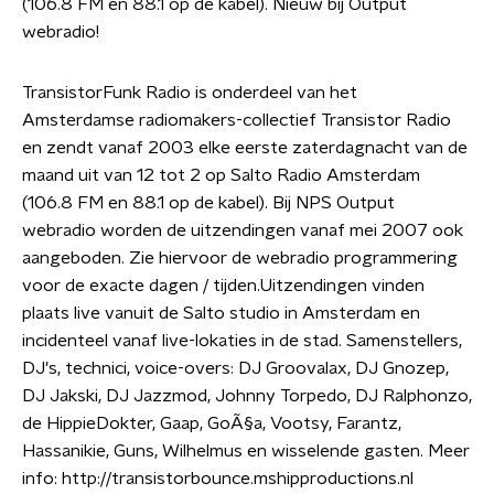
(106.8 FM en 88.1 op de kabel). Nieuw bij Output
webradio!
TransistorFunk Radio is onderdeel van het
Amsterdamse radiomakers-collectief Transistor Radio
en zendt vanaf 2003 elke eerste zaterdagnacht van de
maand uit van 12 tot 2 op Salto Radio Amsterdam
(106.8 FM en 88.1 op de kabel). Bij NPS Output
webradio worden de uitzendingen vanaf mei 2007 ook
aangeboden. Zie hiervoor de webradio programmering
voor de exacte dagen / tijden.Uitzendingen vinden
plaats live vanuit de Salto studio in Amsterdam en
incidenteel vanaf live-lokaties in de stad. Samenstellers,
DJ's, technici, voice-overs: DJ Groovalax, DJ Gnozep,
DJ Jakski, DJ Jazzmod, Johnny Torpedo, DJ Ralphonzo,
de HippieDokter, Gaap, GoÃ§a, Vootsy, Farantz,
Hassanikie, Guns, Wilhelmus en wisselende gasten. Meer
info: http://transistorbounce.mshipproductions.nl