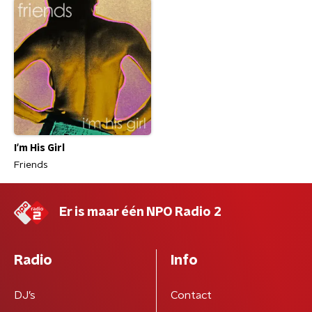
I'm His Girl
Friends
Er is maar één NPO Radio 2
Radio
Info
DJ’s
Contact