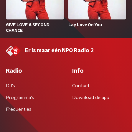
GIVE LOVE A SECOND
Lay Love On You
CHANCE
Er is maar één NPO Radio 2
Radio
Info
DJ’s
Contact
Programma's
Download de app
Frequenties