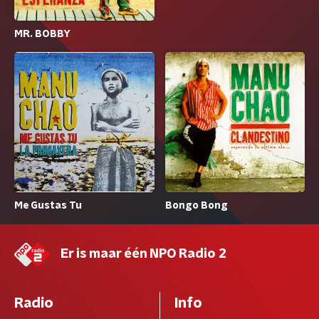
MR. BOBBY
Me Gustas Tu
Bongo Bong
Er is maar één NPO Radio 2
Radio
Info