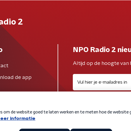
adio 2
o
NPO Radio 2 nie
Altijd op de hoogte van 
act
nload de app