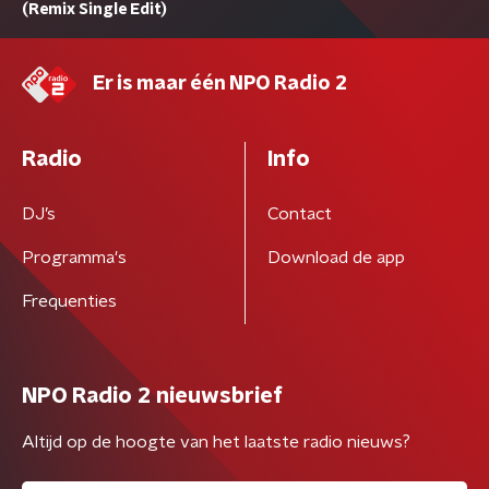
(Remix Single Edit)
Er is maar één NPO Radio 2
Radio
Info
DJ’s
Contact
Programma's
Download de app
Frequenties
NPO Radio 2 nieuwsbrief
Altijd op de hoogte van het laatste radio nieuws?