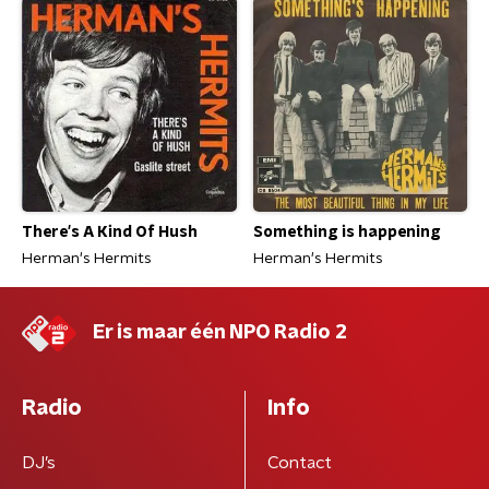
Something is happening
There's A Kind Of Hush
Herman's Hermits
Herman's Hermits
Er is maar één NPO Radio 2
Radio
Info
DJ’s
Contact