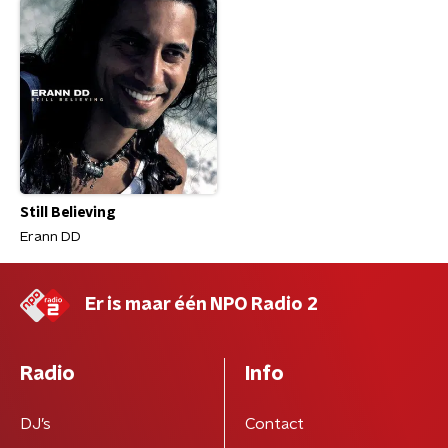
Still Believing
Erann DD
Er is maar één NPO Radio 2
Radio
Info
DJ’s
Contact