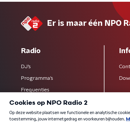
Er is maar één NPO R
Radio
Inf
DJ’s
Cont
Programma's
Dow
Frequenties
Algemene voorwaarden
Privacybeleid