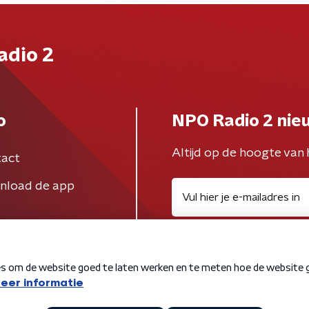
adio 2
o
NPO Radio 2 nie
Altijd op de hoogte van 
act
nload de app