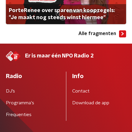
PorteRenee over sparen van koopzegels:
"Je maakt nog steeds winst hiermee"
Alle fragmenten
Er is maar één NPO Radio 2
Radio
Info
DJ’s
Contact
Programma's
Download de app
Frequenties