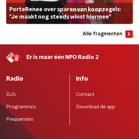
PorteRenee over sparen van koopzegels:
"Je maakt nog steeds winst hiermee"
Alle fragmenten
Er is maar één NPO Radio 2
Radio
Info
DJ’s
Contact
Programma's
Download de app
Frequenties