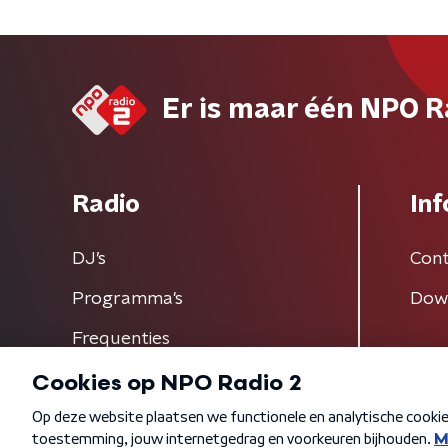
Er is maar één NPO R
Radio
Inf
DJ’s
Cont
Programma's
Dow
Frequenties