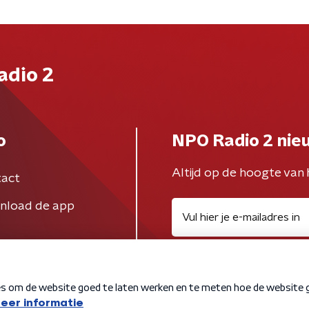
adio 2
o
NPO Radio 2 nie
Altijd op de hoogte van 
act
nload de app