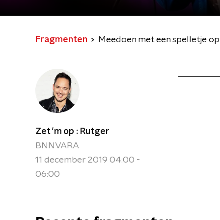
Fragmenten
Meedoen met een spelletje op d
Zet ‘m op : Rutger
BNNVARA
11 december 2019 04:00 -
06:00