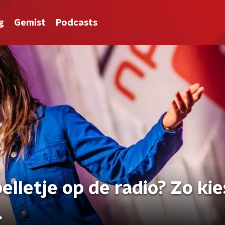
g
Gemist
Podcasts
letje op de radio? Zo kie
.