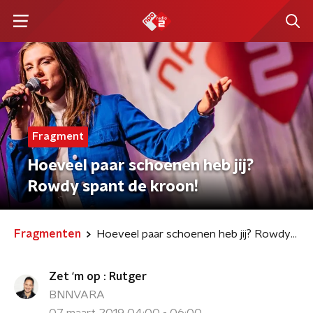
Fragment
Hoeveel paar schoenen heb jij?
Rowdy spant de kroon!
Fragmenten
Hoeveel paar schoenen heb jij? Rowdy spant de kroon!
Zet ‘m op : Rutger
BNNVARA