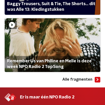
Baggy Trousers, Suit & Tie, The Shorts... dit
was Alle 13: Kledingstukken
Remember Us van Philine en Melle is deze
week NPO Radio 2 TopSong
Alle fragmenten
Er is maar één NPO Radio 2