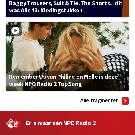
Baggy Trousers, Suit & Tie, The Shorts... dit
was Alle 13: Kledingstukken
Remember Us van Philine en Melle is deze
week NPO Radio 2 TopSong
Alle fragmenten
Er is maar één NPO Radio 2