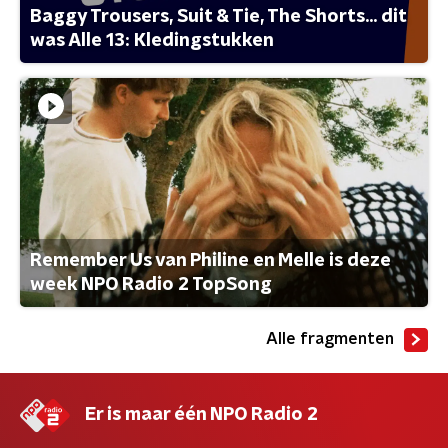
Baggy Trousers, Suit & Tie, The Shorts... dit
was Alle 13: Kledingstukken
Remember Us van Philine en Melle is deze
week NPO Radio 2 TopSong
Alle fragmenten
Er is maar één NPO Radio 2