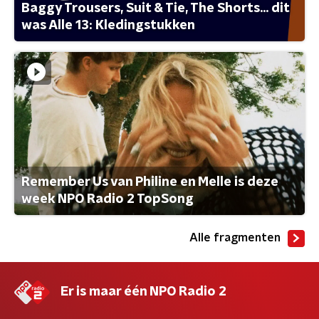
Baggy Trousers, Suit & Tie, The Shorts... dit
was Alle 13: Kledingstukken
Remember Us van Philine en Melle is deze
week NPO Radio 2 TopSong
Alle fragmenten
Er is maar één NPO Radio 2