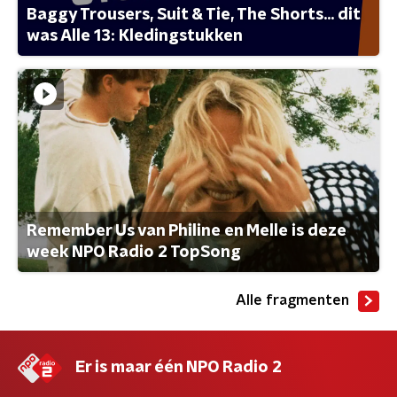
Baggy Trousers, Suit & Tie, The Shorts... dit
was Alle 13: Kledingstukken
Remember Us van Philine en Melle is deze
week NPO Radio 2 TopSong
Alle fragmenten
Er is maar één NPO Radio 2