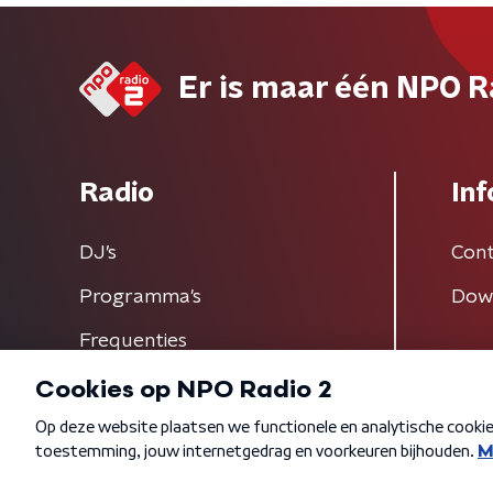
Er is maar één NPO R
Radio
Inf
DJ’s
Cont
Programma's
Dow
Frequenties
Algemene voorwaarden
Privacybeleid