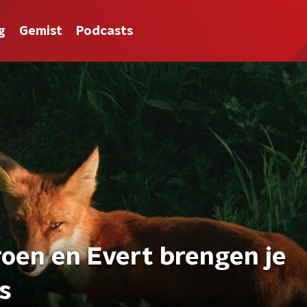
g
Gemist
Podcasts
roen en Evert brengen je
s