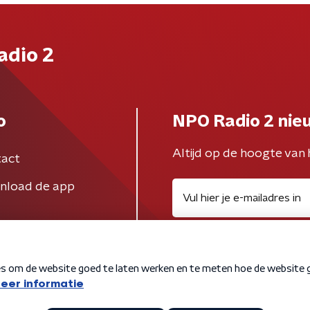
adio 2
o
NPO Radio 2 nie
Altijd op de hoogte van 
act
nload de app