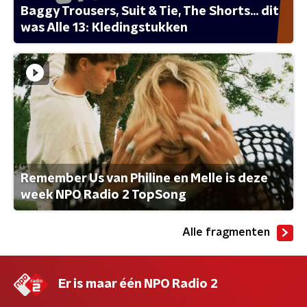
Baggy Trousers, Suit & Tie, The Shorts... dit
was Alle 13: Kledingstukken
Remember Us van Philine en Melle is deze
week NPO Radio 2 TopSong
Alle fragmenten
Er is maar één NPO Radio 2