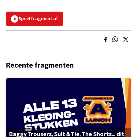
Speel fragment af
Recente fragmenten
Baggy Trousers, Suit & Tie, The Shorts... dit