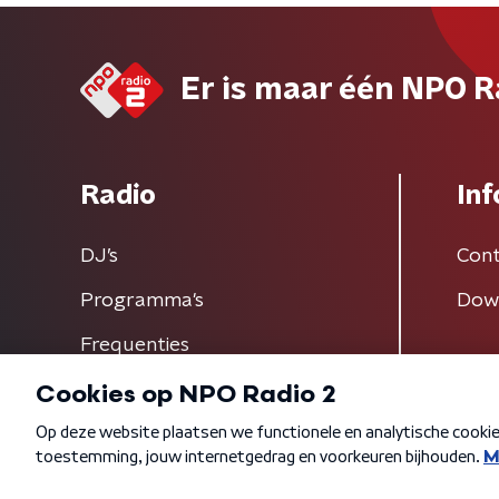
Er is maar één NPO R
Radio
Inf
DJ’s
Cont
Programma's
Dow
Frequenties
Algemene voorwaarden
Privacybeleid