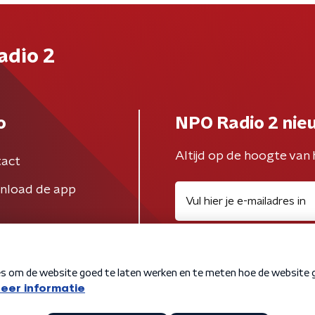
adio 2
o
NPO Radio 2 nie
Altijd op de hoogte van 
act
nload de app