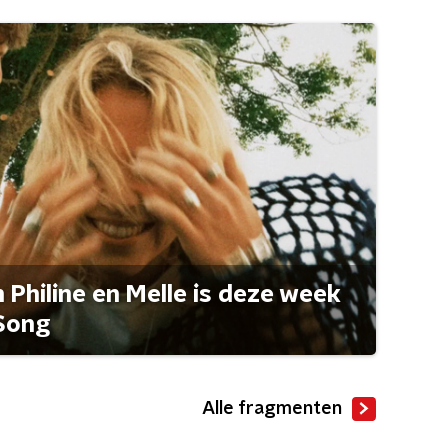
Philine en Melle is deze week
Song
Alle fragmenten