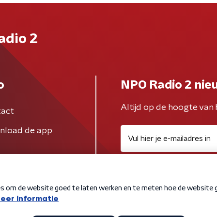
adio 2
o
NPO Radio 2 nie
Altijd op de hoogte van 
act
nload de app