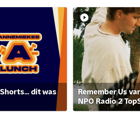
Shorts... dit was
Remember Us van 
NPO Radio 2 Top