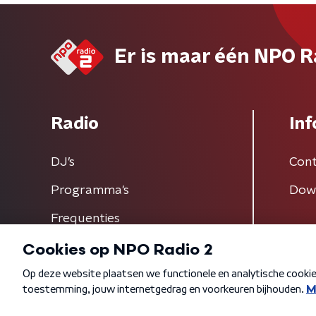
Er is maar één NPO R
Radio
Inf
DJ’s
Cont
Programma's
Dow
Frequenties
Algemene voorwaarden
Privacybeleid