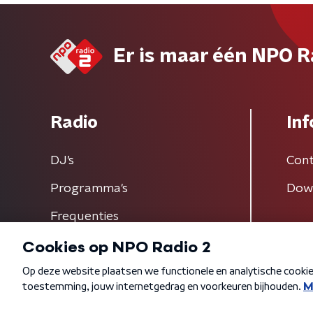
Er is maar één NPO R
Radio
Inf
DJ’s
Cont
Programma's
Dow
Frequenties
Algemene voorwaarden
Privacybeleid