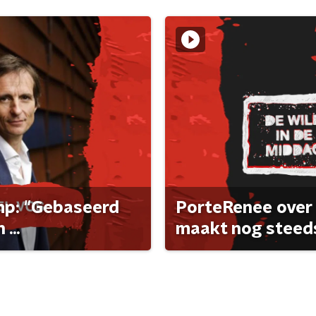
ump: "Gebaseerd
PorteRenee over 
...
maakt nog steeds