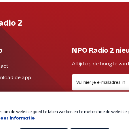
adio 2
o
NPO Radio 2 nie
Altijd op de hoogte van 
act
nload de app