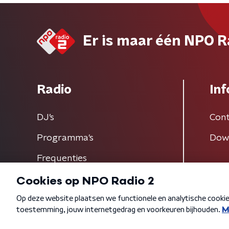
Er is maar één NPO R
Radio
Inf
DJ’s
Cont
Programma's
Dow
Frequenties
Algemene voorwaarden
Privacybeleid