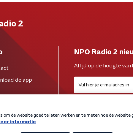
adio 2
o
NPO Radio 2 nie
Altijd op de hoogte van 
act
nload de app