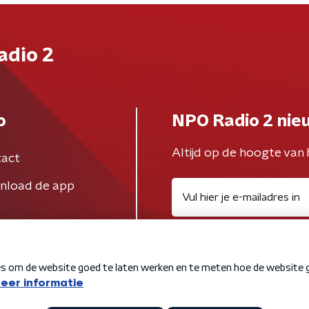
adio 2
o
NPO Radio 2 nie
Altijd op de hoogte van 
act
nload de app