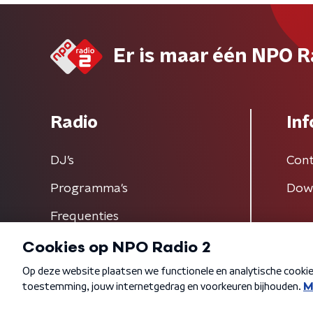
Er is maar één NPO R
Radio
Inf
DJ’s
Cont
Programma's
Dow
Frequenties
Algemene voorwaarden
Privacybeleid