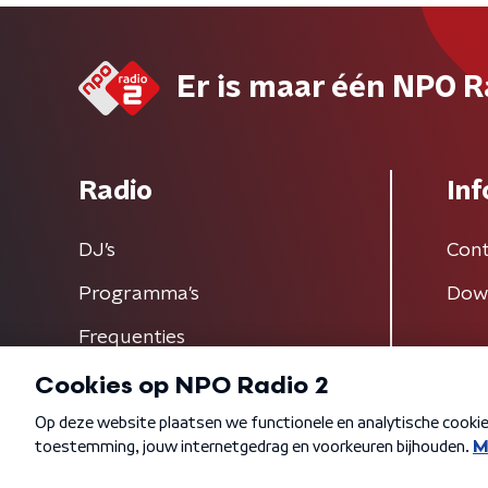
Er is maar één NPO R
Radio
Inf
DJ’s
Cont
Programma's
Dow
Frequenties
Algemene voorwaarden
Privacybeleid