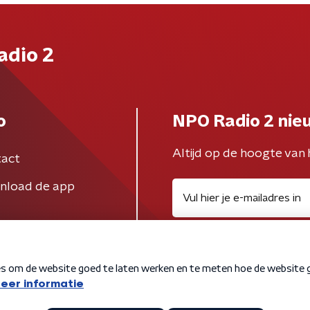
adio 2
o
NPO Radio 2 nie
Altijd op de hoogte van 
act
nload de app