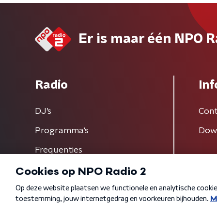
Er is maar één NPO R
Radio
Inf
DJ’s
Cont
Programma's
Dow
Frequenties
Algemene voorwaarden
Privacybeleid