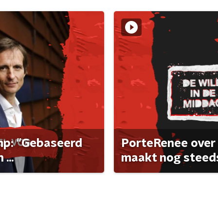
ump: "Gebaseerd
PorteRenee over 
...
maakt nog steeds