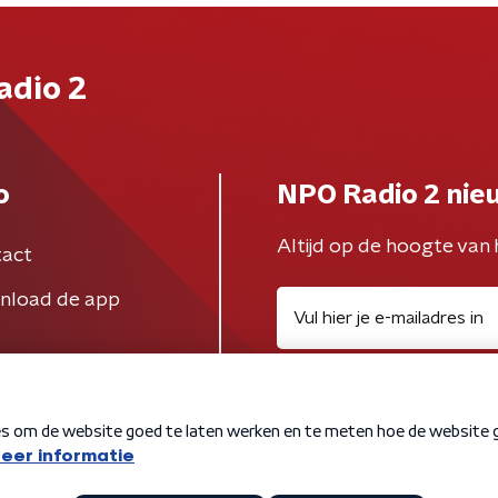
adio 2
o
NPO Radio 2 nie
Altijd op de hoogte van 
act
nload de app