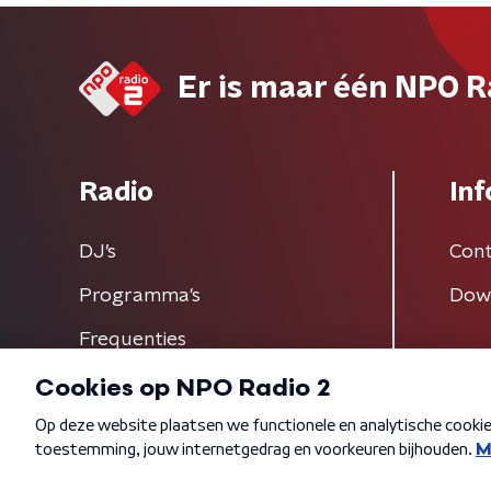
Er is maar één NPO R
Radio
Inf
DJ’s
Cont
Programma's
Dow
Frequenties
Algemene voorwaarden
Privacybeleid