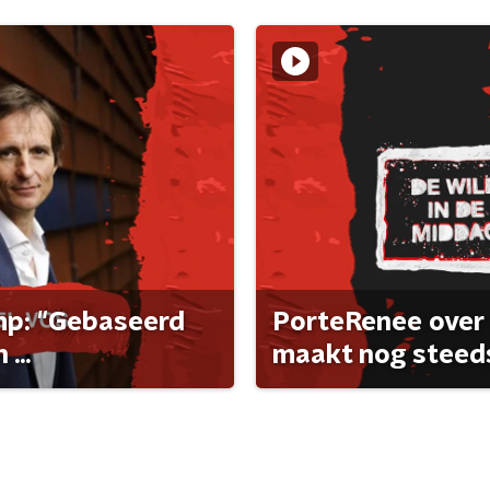
ump: "Gebaseerd
PorteRenee over 
...
maakt nog steeds