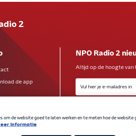
adio 2
o
NPO Radio 2 nie
Altijd op de hoogte van 
act
nload de app