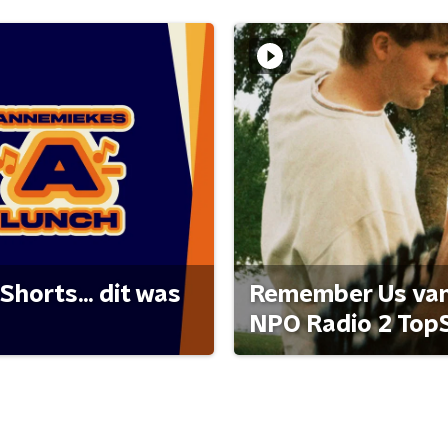
Shorts... dit was
Remember Us van 
NPO Radio 2 Top