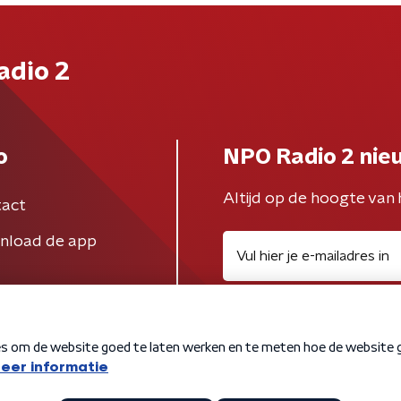
adio 2
o
NPO Radio 2 nie
Altijd op de hoogte van 
act
nload de app