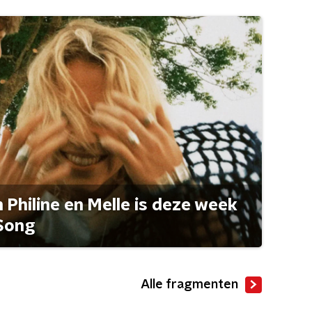
Philine en Melle is deze week
Song
Alle fragmenten