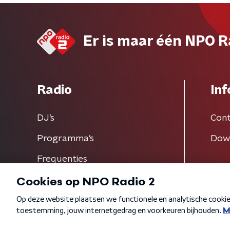
Er is maar één NPO R
Radio
Inf
DJ’s
Cont
Programma's
Dow
Frequenties
Algemene voorwaarden
Privacybeleid