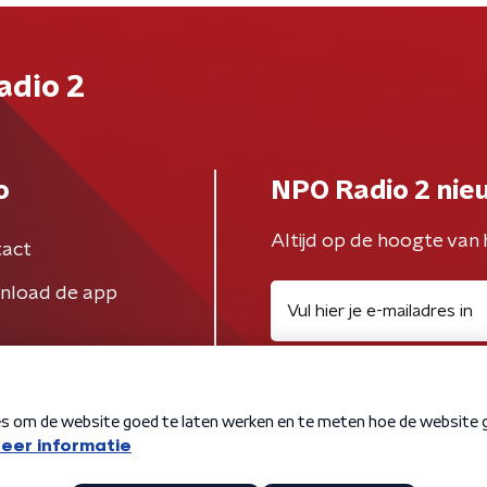
adio 2
o
NPO Radio 2 nie
Altijd op de hoogte van 
act
nload de app