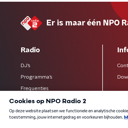
Er is maar één NPO R
Radio
Inf
DJ’s
Cont
Programma's
Dow
Frequenties
Algemene voorwaarden
Privacybeleid