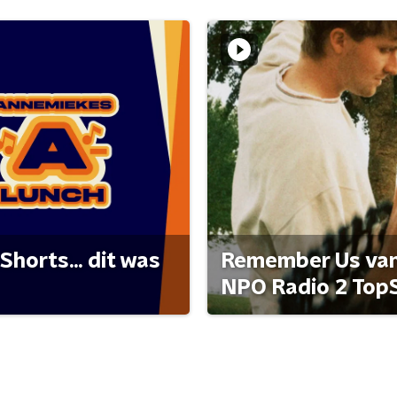
Shorts... dit was
Remember Us van 
NPO Radio 2 Top