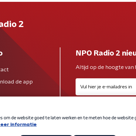
adio 2
o
NPO Radio 2 nie
Altijd op de hoogte van 
act
nload de app