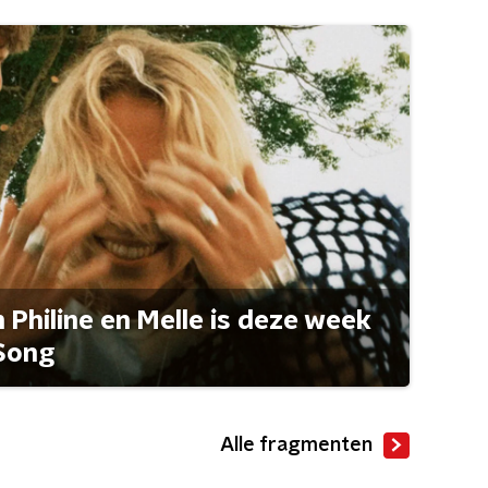
Philine en Melle is deze week
Song
Alle fragmenten