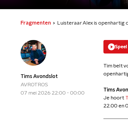
Fragmenten
Luisteraar Alex is openhartig 
Speel
Tim belt v
openhartig
Tims Avondslot
AVROTROS
Tims Avon
07 mei 2026 22:00 - 00:00
Je hoort
T
22.00 en 