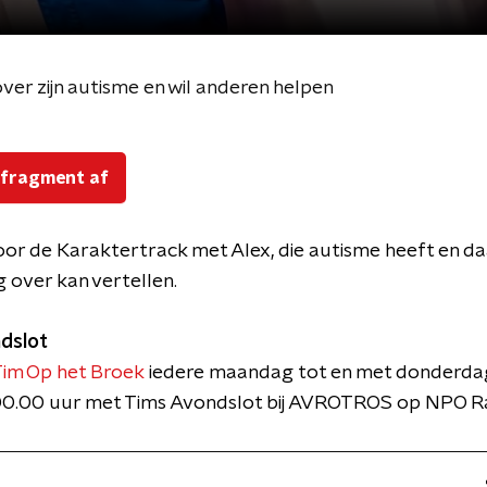
over zijn autisme en wil anderen helpen
 fragment af
oor de Karaktertrack met Alex, die autisme heeft en da
 over kan vertellen.
dslot
im Op het Broek
iedere maandag tot en met donderda
00.00 uur met Tims Avondslot bij AVROTROS op NPO Ra