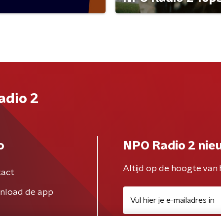
adio 2
o
NPO Radio 2 nie
Altijd op de hoogte van 
act
nload de app