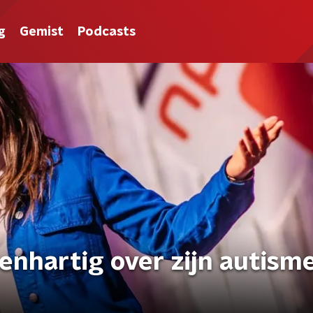
g
Gemist
Podcasts
penhartig over zijn autism