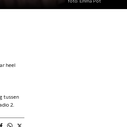
foto:
Emma Pot
ar heel
g tussen
dio 2.