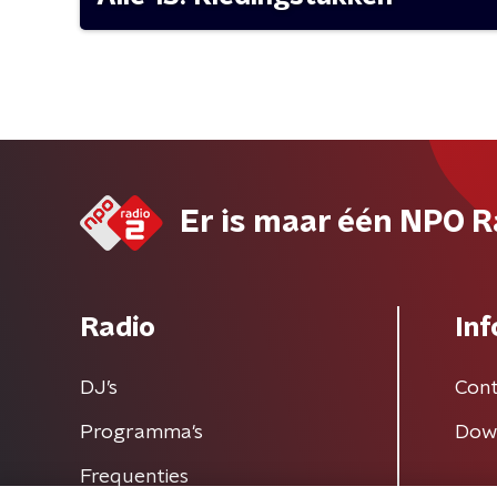
Er is maar één NPO R
Radio
Inf
DJ’s
Cont
Programma's
Dow
Frequenties