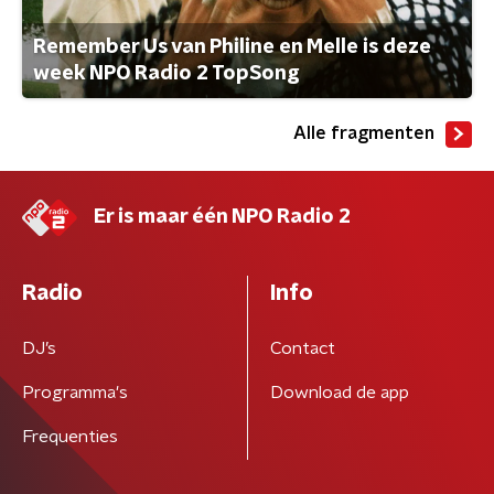
Remember Us van Philine en Melle is deze
week NPO Radio 2 TopSong
Alle fragmenten
Er is maar één NPO Radio 2
Radio
Info
DJ’s
Contact
Programma's
Download de app
Frequenties