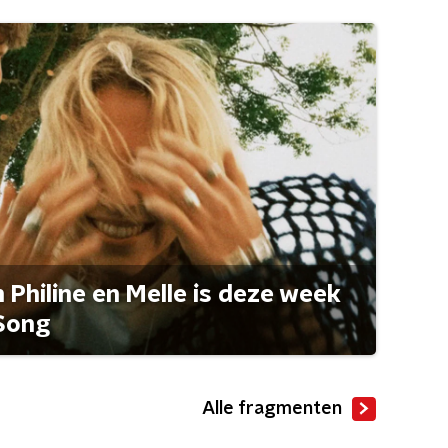
Philine en Melle is deze week
Song
Alle fragmenten