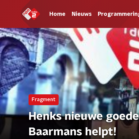
Home
Nieuws
Programmerin
Fragment
Henks nieuwe goede
Baarmans helpt!