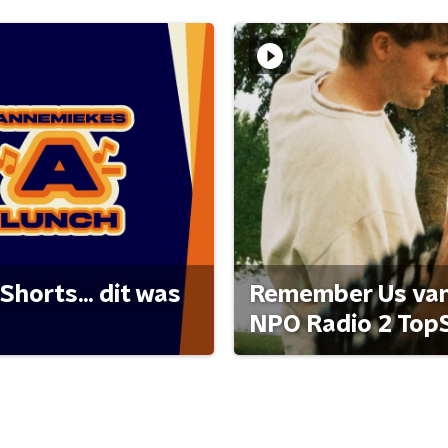
Shorts... dit was
Remember Us van 
NPO Radio 2 Top