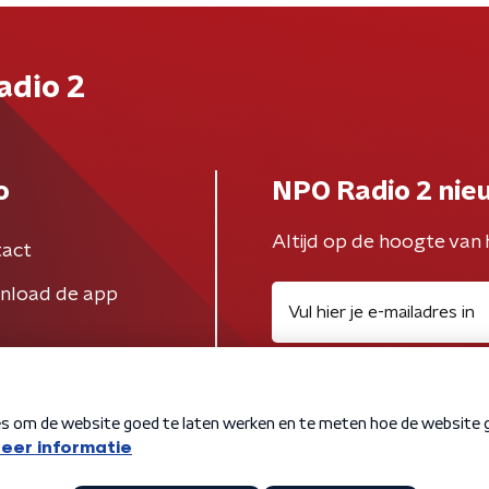
adio 2
o
NPO Radio 2 nie
Altijd op de hoogte van 
act
nload de app