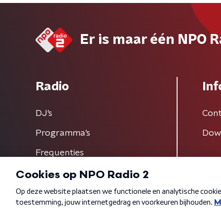
Er is maar één NPO R
Radio
Inf
DJ’s
Cont
Programma's
Dow
Frequenties
Algemene voorwaarden
Privacybeleid