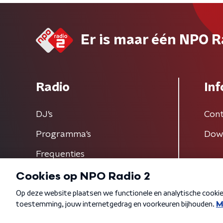
Er is maar één NPO R
Radio
Inf
DJ’s
Cont
Programma's
Dow
Frequenties
Algemene voorwaarden
Privacybeleid