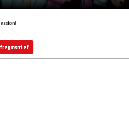
assion!
 fragment af