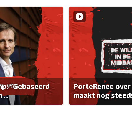
ump: "Gebaseerd
PorteRenee over 
...
maakt nog steeds