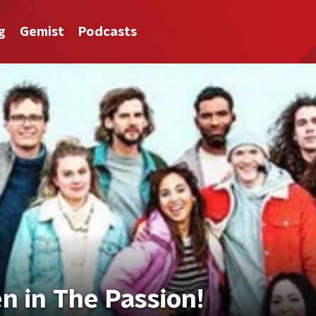
g
Gemist
Podcasts
 in The Passion!