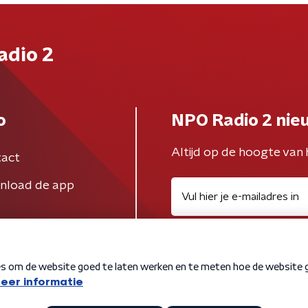
adio 2
o
NPO Radio 2 nie
Altijd op de hoogte van 
act
nload de app