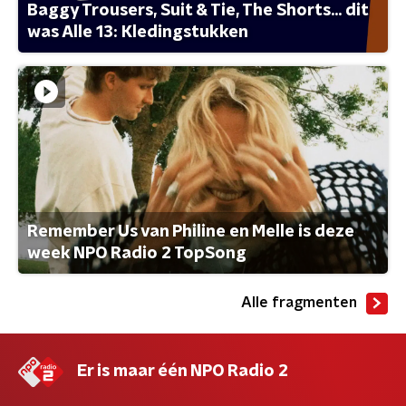
Baggy Trousers, Suit & Tie, The Shorts... dit
was Alle 13: Kledingstukken
Remember Us van Philine en Melle is deze
week NPO Radio 2 TopSong
Alle fragmenten
Er is maar één NPO Radio 2