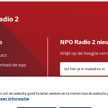
adio 2
o
NPO Radio 2 nie
Altijd op de hoogte van 
act
nload de app