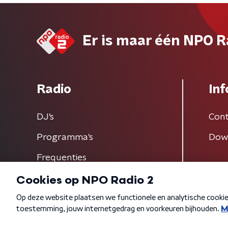
Er is maar één NPO R
Radio
Inf
DJ’s
Cont
Programma's
Dow
Frequenties
Algemene voorwaarden
Privacybeleid