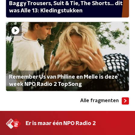
Baggy Trousers, Suit & Tie, The Shorts... dit
was Alle 13: Kledingstukken
Remember Us van Philine en Melle is deze
week NPO Radio 2 TopSong
Alle fragmenten
Er is maar één NPO Radio 2