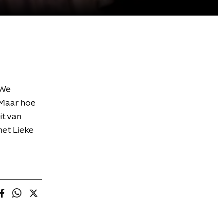
 We
 Maar hoe
it van
met Lieke