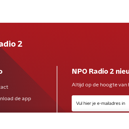
adio 2
o
NPO Radio 2 nie
Altijd op de hoogte van 
act
nload de app