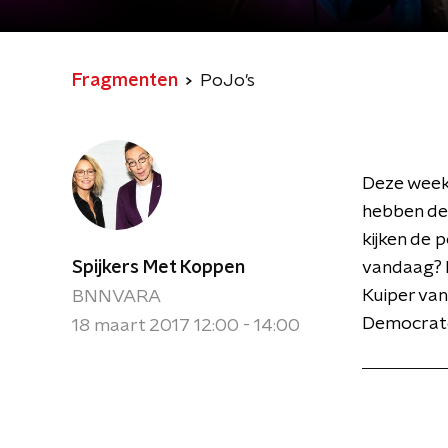
Fragmenten
PoJo's
Deze week 
hebben de 
kijken de 
Spijkers Met Koppen
vandaag? E
Kuiper van
BNNVARA
Democrate
18 maart 2017 12:00 - 14:00