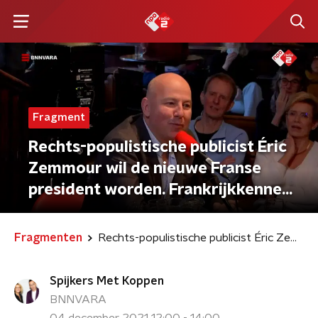
Fragment
Rechts-populistische publicist Éric
Zemmour wil de nieuwe Franse
president worden. Frankrijkkenner
Stefan de Vries praat ons bij.
Fragmenten
Rechts-populistische publicist Éric Zemmour wil de nieuwe Franse president worden. Frankrijkkenner Stefan de Vries praat ons bij.
Spijkers Met Koppen
BNNVARA