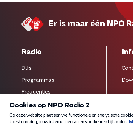
Er is maar één NPO R
Radio
Inf
DJ’s
Cont
Programma's
Dow
Frequenties
Algemene voorwaarden
Privacybeleid