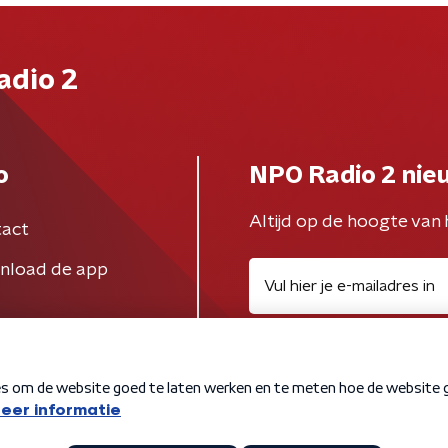
adio 2
o
NPO Radio 2 nie
Altijd op de hoogte van 
act
nload de app