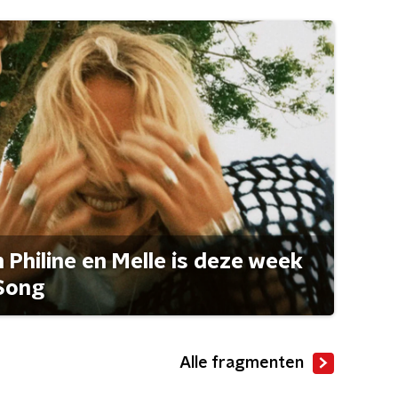
Philine en Melle is deze week
Song
Alle fragmenten