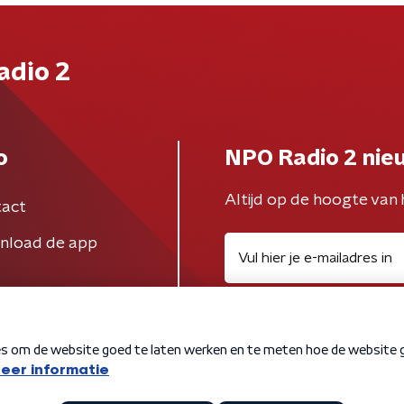
adio 2
o
NPO Radio 2 nie
Altijd op de hoogte van 
act
nload de app