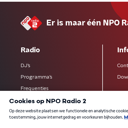
Er is maar één NPO R
Radio
Inf
DJ’s
Cont
Programma's
Dow
Frequenties
Algemene voorwaarden
Privacybeleid