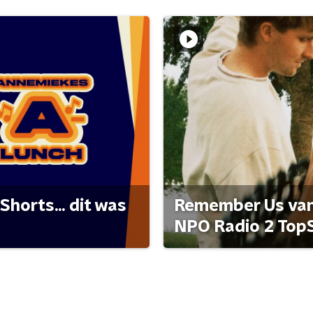
Shorts... dit was
Remember Us van 
NPO Radio 2 Top